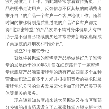
波可是做足了工作。为此她经常拿着宣传折页、产
品说明书走访用户、反馈信息不厌其烦的向消费者
推介自己的产品一个客户一个客户地做工作。随着
时间的推移特别是质量过硬的产品许多客户都觉
得“北京蜜蜂堂”的产品效果不错对身体健康大有帮
助于是不但自己继续购买还常常带来新顾客惠顾成
了吴振波的好朋友和“推介员”。
设立21个连锁专柜
就这样吴振波的蜜蜂堂产品越做越好为了蜜蜂
堂的发展她于2010年5月份在红旗路开了一家蜜蜂
堂旗舰店产品涵盖蜜蜂堂的所有产品四百多个品种
营业面积近二百多平方米并根据消费者的要求以及
蜜蜂堂总公司的业务发展需求增加了蜂产品美容美
体等相关的服务。
现在随着知名度越来越大吴振波又在市区和部
分乡镇的超市药店设立了21家蜜蜂堂连锁专柜带动