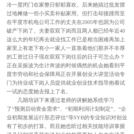
冷一度闭门在家整日郁郁寡欢。后来她搞过批发摆
过地摊做一些小买卖补贴家用。但打击却接踵而至
在平度市机电公司工作的丈夫在2005年也因为公司
破产下岗了。夫妻双双下岗而且两人都已经年近40
这么大的年纪再去就业找工作已是相当困难再加上
家里上有老下有小一家人一直靠着他们那并不丰厚
的工资过日子现在双双下岗往后的日子可怎么办？
正在吴振波为生计奔波的时候偶然的机会她看到平
度市劳动和社会保障局正在开展创业大讲堂活动专
门为待业或下岗人员提供就业创业技术指导抱着试
一试的态度她去报上了名。
几期培训下来通过老师的讲解她系统学习
了“预测启动资金需求”、“初期利润计划制定”、“企
业初期发展运行形态评估”等SYB的专业知识对创业
有了初步的打算。而且她也听过相关技能培训掌握