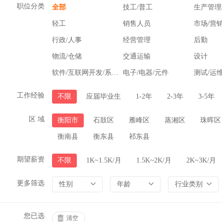
职位分类
全部
技工/普工
生产管理
轻工
销售人员
市场/营
行政/人事
经营管理
后勤
物流/仓储
交通运输
设计
软件/互联网开发/系统集成
电子/电器/元件
测试/运
工作经验
不限
应届毕业生
1-2年
2-3年
3-5年
区 域
衡阳市
石鼓区
雁峰区
蒸湘区
珠晖区
衡南县
衡东县
祁东县
期望薪资
不限
1K~1.5K/月
1.5K~2K/月
2K~3K/月
更多筛选
性别
年龄
行业类别
您已选
清空