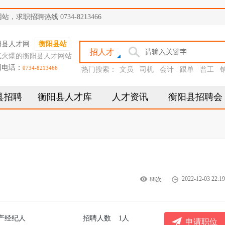
职招聘热线 0734-8213466
阳县人才网
衡阳县站
招人才
气火爆的衡阳县人才网站
网电话：
0734-8213466
热门搜索：
文员
司机
会计
跟单
普工
县招聘
衡阳县人才库
人才资讯
衡阳县招聘会
2022-12-03 22:19
88次
产经纪人
招聘人数
1人
申请职位