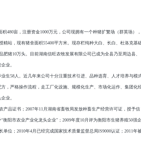
积480亩，注册资金1000万元，公司现拥有一个种猪扩繁场（群英场）
精站，现有猪舍面积55400平方米。现存栏纯种大白、长白、杜洛克基
质商品肥猪10万头。目前湖南信旺农牧发展有限公司已成为全县乃至周边县、
营企业。
毕业生58人。近几年来公司十分注重技术引进、品种选育、人才培养与模
配方，严格操作流程，走工厂化设施、规模化生产、市场化运作、集团化
头企业。
产品证书；2007年11月湖南省畜牧局发放种畜生产经营许可证，授予信
予“衡阳市农业产业化龙头企业”；2009年度10月评为衡阳市生猪养殖50强
单位；2010年4月已经完成国家技术质量监督总局IS9000认证；2011年