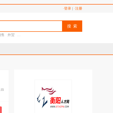
·登录
|
·注册
搜 索
销售
外贸
助理
:35