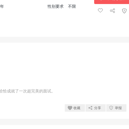
5年
性别要求
不限
恰恰成就了一次超完美的面试。
收藏
分享
举报