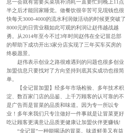
息一会就有需要买菜填补消耗一直要忙到晚上11点
半之后才能回家睡觉。做餐饮很辛苦可见现钱也很
快每天3000-4000的流水利润做活动的时候更突破了
8000元的日营业额如此可观的利润让赵伟越战越
勇。从2014年至今不过3年时间赵伟在全记冒总部
的帮助下成功开出3家分店实现了三年买车买房的
终极愿景。
赵伟表示创业之路很难遇到的问题也很多创业
加盟信息只要找对了方向坚持到底其实成功也很简
单。
【全记冒加盟】经多年市场检验、多年技术积
淀、数百家门店的品鉴、上千万顾客的认可靠的不
是广告而是冒菜的品质和味道。因为专一所以专
业！多年来我们只专注做好一件事就是让冒菜更好
吃让顾客更满意让品质更健康让加盟伙伴更赚钱!
“全记冒”一种能喝汤的冒菜。味道鲜美又有益