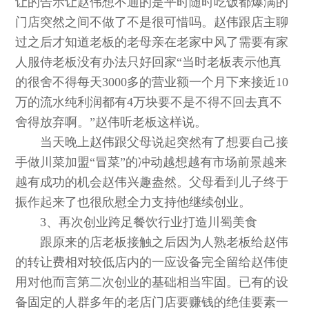
让的告示让赵伟想不通的是平时随时吃饭都爆满的
门店突然之间不做了不是很可惜吗。赵伟跟店主聊
过之后才知道老板的老母亲在老家中风了需要有家
人服侍老板没有办法只好回家“当时老板表示他真
的很舍不得每天3000多的营业额一个月下来接近10
万的流水纯利润都有4万块要不是不得不回去真不
舍得放弃啊。”赵伟听老板这样说。
当天晚上赵伟跟父母说起突然有了想要自己接
手做川菜加盟“冒菜”的冲动越想越有市场前景越来
越有成功的机会赵伟兴趣盎然。父母看到儿子终于
振作起来了也很欣慰全力支持他继续创业。
3、再次创业跨足餐饮行业打造川蜀美食
跟原来的店老板接触之后因为人熟老板给赵伟
的转让费相对较低店内的一应设备完全留给赵伟使
用对他而言第二次创业的基础相当牢固。已有的设
备固定的人群多年的老店门店要赚钱的绝佳要素一